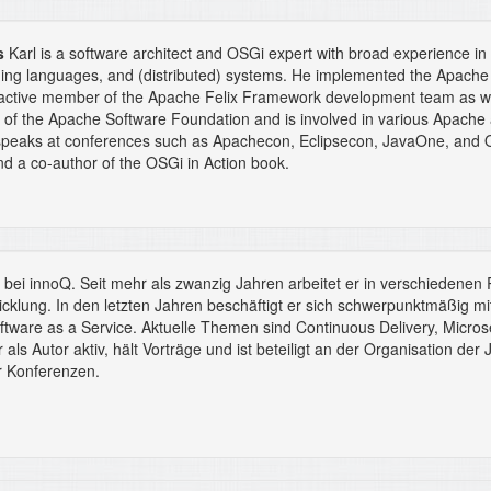
s
Karl is a software architect and OSGi expert with broad experience in 
ng languages, and (distributed) systems. He implemented the Apache 
 active member of the Apache Felix Framework development team as well
of the Apache Software Foundation and is involved in various Apache 
 speaks at conferences such as Apachecon, Eclipsecon, JavaOne, and O
d a co-author of the OSGi in Action book.
t bei innoQ. Seit mehr als zwanzig Jahren arbeitet er in verschiedenen 
cklung. In den letzten Jahren beschäftigt er sich schwerpunktmäßig mi
ftware as a Service. Aktuelle Themen sind Continuous Delivery, Micros
als Autor aktiv, hält Vorträge und ist beteiligt an der Organisation der
r Konferenzen.