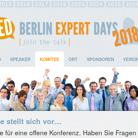
2015
2016
2017
2019
2023
2024
2025
202
S
SPEAKER
KOMITEE
ORT
SPONSOREN
VEREI
 stellt sich vor…
für eine offene Konferenz. Haben Sie Fragen 