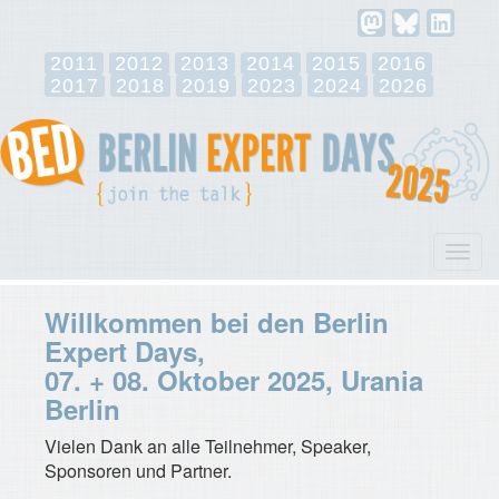
2011
2012
2013
2014
2015
2016
2017
2018
2019
2023
2024
2026
Toggl
navig
Willkommen bei den Berlin
Expert Days,
07. + 08. Oktober 2025, Urania
Berlin
Vielen Dank an alle Teilnehmer, Speaker,
Sponsoren und Partner.